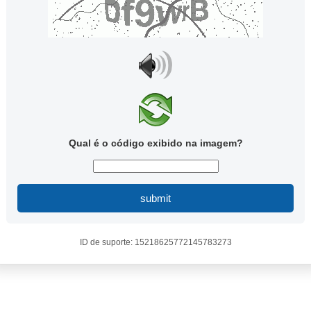
Qual é o código exibido na imagem?
submit
ID de suporte: 15218625772145783273