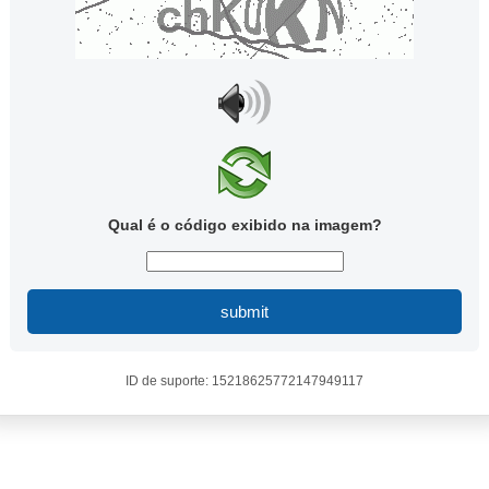
Qual é o código exibido na imagem?
submit
ID de suporte: 15218625772147949117