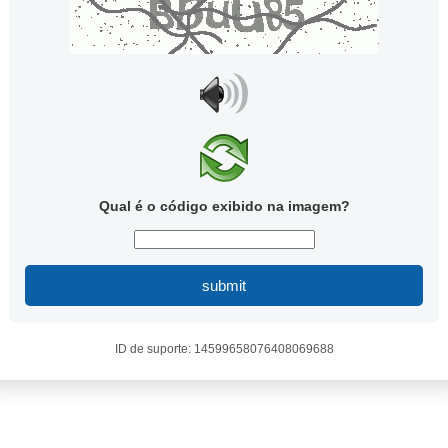
Qual é o código exibido na imagem?
submit
ID de suporte: 14599658076408069688