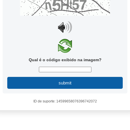
Qual é o código exibido na imagem?
submit
ID de suporte: 14599658076396742072