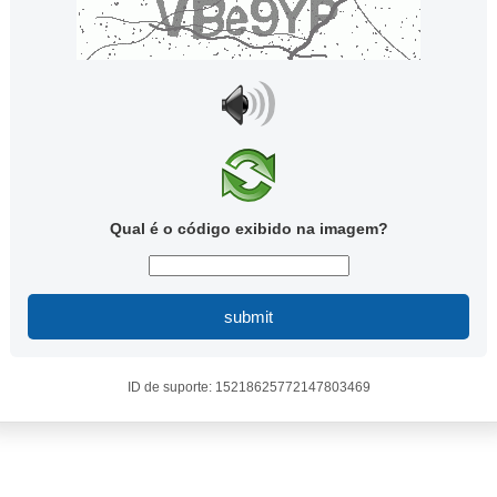
Qual é o código exibido na imagem?
submit
ID de suporte: 15218625772147803469