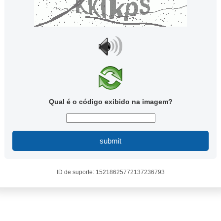
Qual é o código exibido na imagem?
submit
ID de suporte: 15218625772137236793