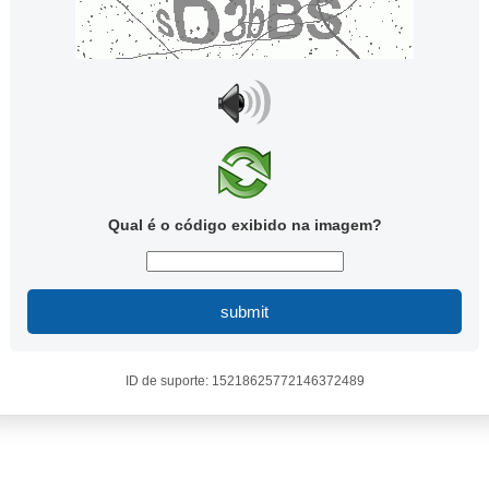
Qual é o código exibido na imagem?
submit
ID de suporte: 15218625772146372489