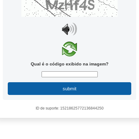
Qual é o código exibido na imagem?
submit
ID de suporte: 15218625772136844250