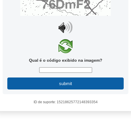
Qual é o código exibido na imagem?
submit
ID de suporte: 15218625772148393354