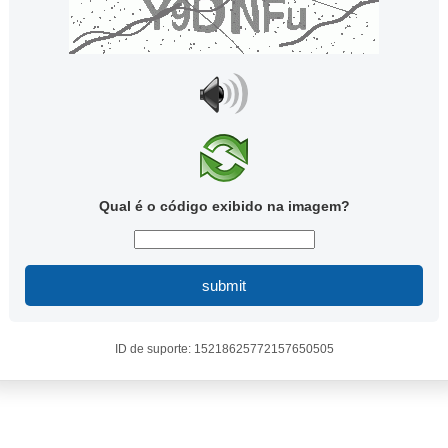
Qual é o código exibido na imagem?
submit
ID de suporte: 15218625772157650505