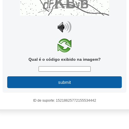
Qual é o código exibido na imagem?
submit
ID de suporte: 15218625772155534442