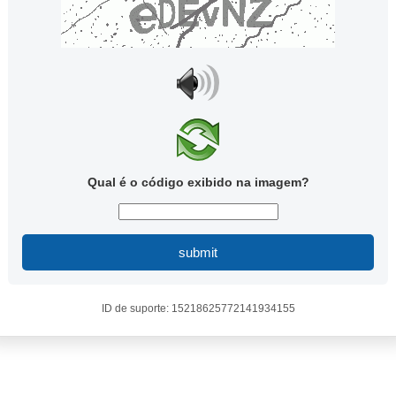
Qual é o código exibido na imagem?
submit
ID de suporte: 15218625772141934155