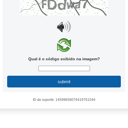
Qual é o código exibido na imagem?
submit
ID de suporte: 14599658076419761544