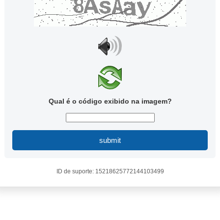
Qual é o código exibido na imagem?
submit
ID de suporte: 15218625772144103499