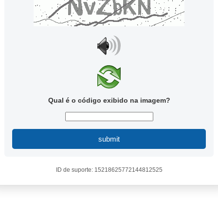
Qual é o código exibido na imagem?
submit
ID de suporte: 15218625772144812525