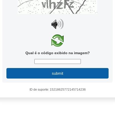
Qual é o código exibido na imagem?
submit
ID de suporte: 15218625772145714236