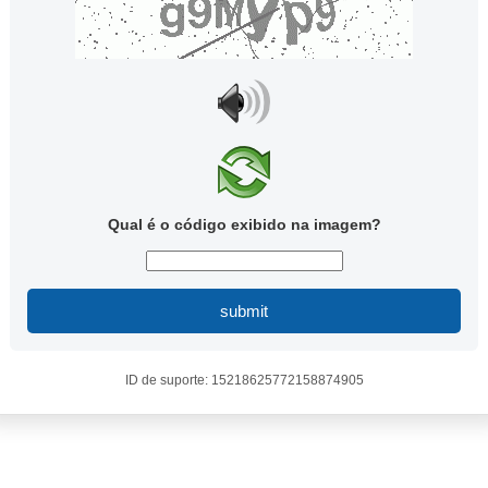
Qual é o código exibido na imagem?
submit
ID de suporte: 15218625772158874905