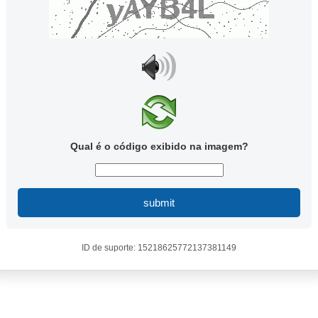
Qual é o código exibido na imagem?
submit
ID de suporte: 15218625772137381149