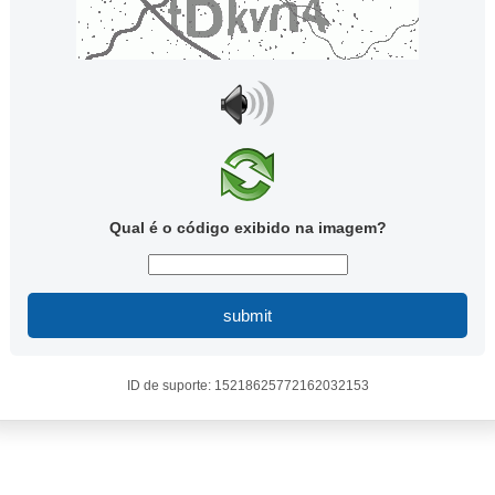
Qual é o código exibido na imagem?
submit
ID de suporte: 15218625772162032153