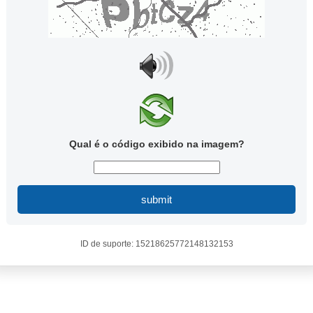
Qual é o código exibido na imagem?
submit
ID de suporte: 15218625772148132153